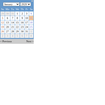
Su
Mo
Tu
We
Th
Fr
Sa
29
30
31
1
2
3
4
5
6
7
8
9
10
11
12
13
14
15
16
17
18
19
20
21
22
23
24
25
26
27
28
29
30
31
1
2
3
4
5
6
7
8
< Previous
Next >